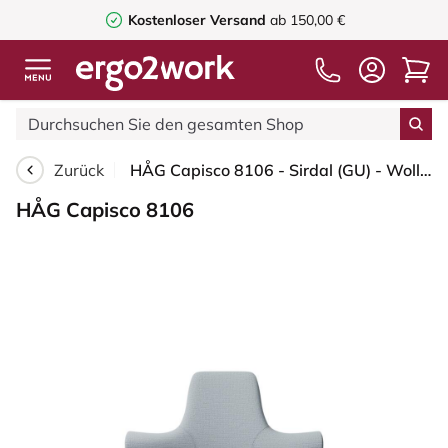
Kostenloser Versand
ab 150,00 €
Zurück
HÅG Capisco 8106 - Sirdal (GU) - Wolle - SRD120 Light grey - Silber - 200 mm (Sitzhöhe 46-64cm) - Weiche Rollen für harte Böden
HÅG Capisco 8106