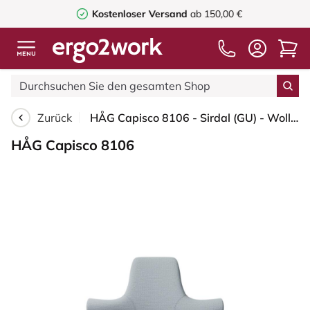
Kostenloser Versand
ab 150,00 €
Zurück
HÅG Capisco 8106 - Sirdal (GU) - Wolle - SRD120 Light grey - Silber - 200 mm (Sitzhöhe 46-64cm) - Weiche Rollen für harte Böden
HÅG Capisco 8106