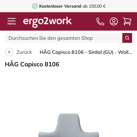
Kostenloser Versand
ab 150,00 €
Zurück
HÅG Capisco 8106 - Sirdal (GU) - Wolle - SRD120 Light grey - Schwarz - 200 mm (Sitzhöhe 46-64cm) - Harte Rollen für weiche Böden
HÅG Capisco 8106