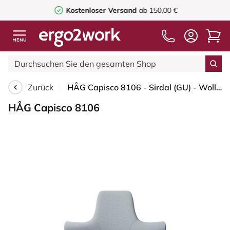
Kostenloser Versand
ab 150,00 €
Zurück
HÅG Capisco 8106 - Sirdal (GU) - Wolle - SRD120 Light grey - Blush Rose - 200 mm (Sitzhöhe 46-64cm) - Bodengleiter
HÅG Capisco 8106