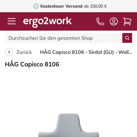
Kostenloser Versand
ab 150,00 €
Zurück
HÅG Capisco 8106 - Sirdal (GU) - Wolle - SRD120 Light grey - Blush Rose - 200 mm (Sitzhöhe 46-64cm) - Bodengleiter
HÅG Capisco 8106