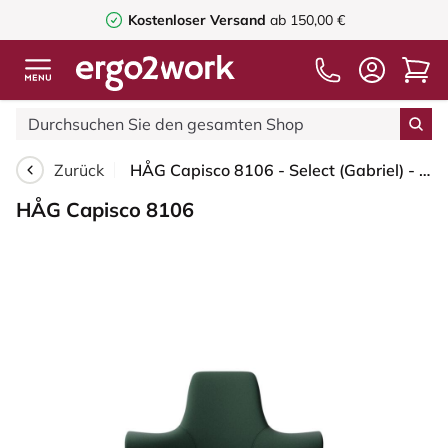
Kostenloser Versand
ab 150,00 €
Zurück
HÅG Capisco 8106 - Select (Gabriel) - Wolle / Polyamid - SC68209 - Dark green - Weiß - 265 mm (Sitzhöhe 53-79cm) - Weiche Rollen für harte Böden
HÅG Capisco 8106