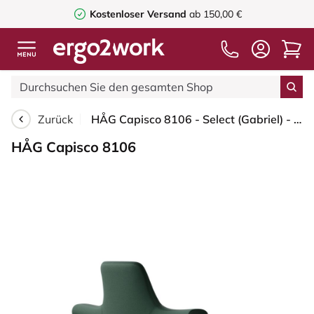
Kostenloser Versand
ab 150,00 €
Zurück
HÅG Capisco 8106 - Select (Gabriel) - Wolle / Polyamid - SC68209 - Dark green - Weiß - 200 mm (Sitzhöhe 46-64cm) - Harte Rollen für weiche Böden
HÅG Capisco 8106