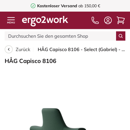
Kostenloser Versand
ab 150,00 €
Zurück
HÅG Capisco 8106 - Select (Gabriel) - Wolle / Polyamid - SC68209 - Dark green - Silber - 265 mm (Sitzhöhe 53-79cm) - Weiche Rollen für harte Böden
HÅG Capisco 8106