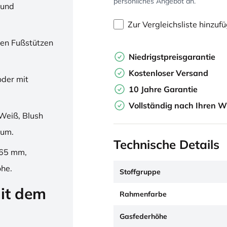
persönliches Angebot an.
 und
Zur Vergleichsliste hinzuf
en Fußstützen
Niedrigstpreisgarantie
Kostenloser Versand
oder mit
10 Jahre Garantie
Vollständig nach Ihren W
Weiß, Blush
ium.
Technische Details
265 mm,
öhe.
Stoffgruppe
it dem
Rahmenfarbe
Gasfederhöhe