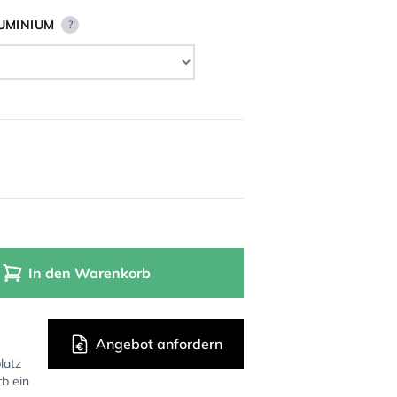
UMINIUM
?
In den Warenkorb
Angebot anfordern
latz
rb ein