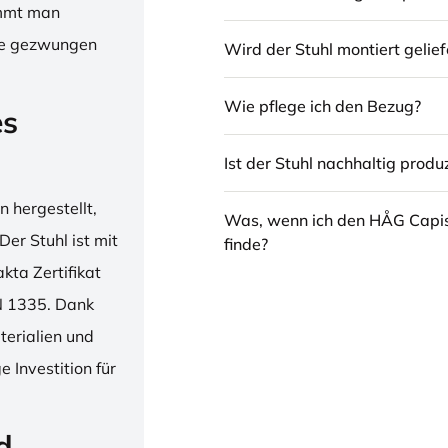
immt man
hne gezwungen
Wird der Stuhl montiert gelief
Wie pflege ich den Bezug?
es
Ist der Stuhl nachhaltig produz
 hergestellt,
Was, wenn ich den HÅG Capi
er Stuhl ist mit
finde?
ta Zertifikat
N 1335. Dank
erialien und
 Investition für
d