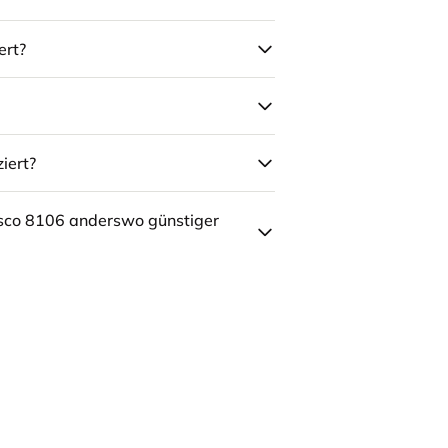
ert?
iert?
sco 8106 anderswo günstiger