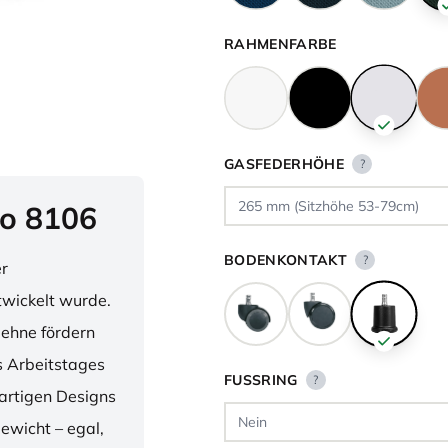
RAHMENFARBE
GASFEDERHÖHE
?
o 8106
BODENKONTAKT
?
er
twickelt wurde.
lehne fördern
 Arbeitstages
FUSSRING
?
artigen Designs
ewicht – egal,