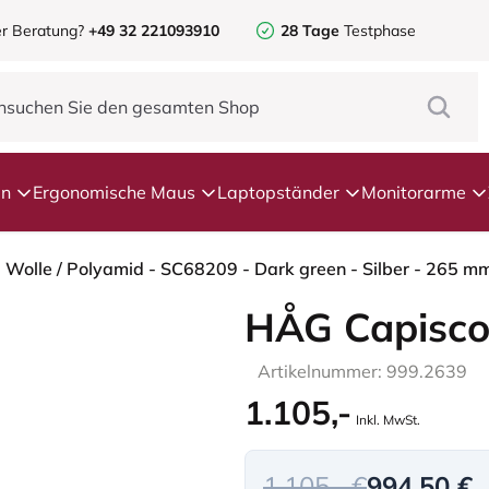
r Beratung?
+49 32 221093910
28 Tage
Testphase
en
Ergonomische Maus
Laptopständer
Monitorarme
- Wolle / Polyamid - SC68209 - Dark green - Silber - 265 m
HÅG Capisco
Artikelnummer: 999.2639
1.105,-
Inkl. MwSt.
1.105,- €
994,50 €