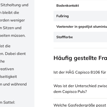
 Sitzhaltung und
Bodenkontakt
 bleibt die
Fußring
erden weniger
Voetenster in gepolijst alumini
en Sitzen und
beiten müssen.
Stofffarbe
st die
en. Dabei dient
Häufig gestellte Fr
che
reativen
Ist der HÅG Capisco 8106 für 
seitigkeit
ren und während
Was ist der Unterschied zwi
dem Capisco Puls?
m Sattel:
Welche Gasfedergröße passt 