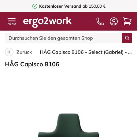
Kostenloser Versand
ab 150,00 €
Zurück
HÅG Capisco 8106 - Select (Gabriel) - Wolle / Polyamid - SC68209 - Dark green - Schwarz - 150mm (Sitzhöhe 40-55cm) - Bodengleiter
HÅG Capisco 8106