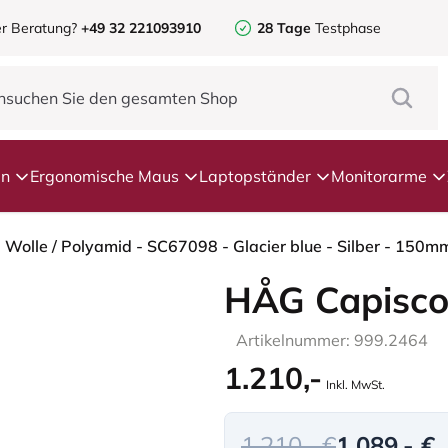
r Beratung?
+49 32 221093910
28 Tage
Testphase
en
Ergonomische Maus
Laptopständer
Monitorarme
 Wolle / Polyamid - SC67098 - Glacier blue - Silber - 150m
HÅG Capisco
Artikelnummer: 999.2464
1.210,-
Inkl. MwSt.
1.210,- €
1.089,- €