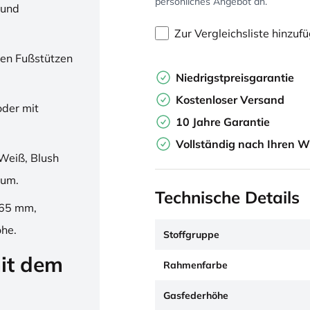
persönliches Angebot an.
 und
Zur Vergleichsliste hinzuf
en Fußstützen
Niedrigstpreisgarantie
Kostenloser Versand
oder mit
10 Jahre Garantie
Vollständig nach Ihren W
Weiß, Blush
ium.
Technische Details
265 mm,
öhe.
Stoffgruppe
it dem
Rahmenfarbe
Gasfederhöhe