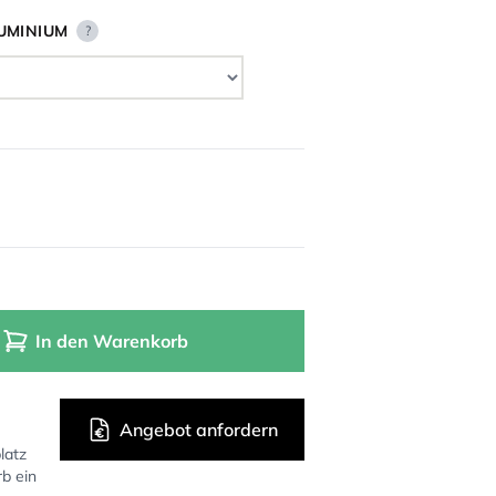
UMINIUM
?
In den Warenkorb
Angebot anfordern
latz
rb ein