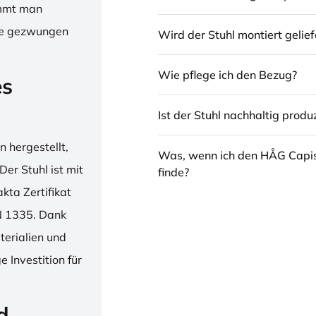
immt man
hne gezwungen
Wird der Stuhl montiert gelief
Wie pflege ich den Bezug?
es
Ist der Stuhl nachhaltig produz
 hergestellt,
Was, wenn ich den HÅG Capi
er Stuhl ist mit
finde?
ta Zertifikat
N 1335. Dank
erialien und
 Investition für
d