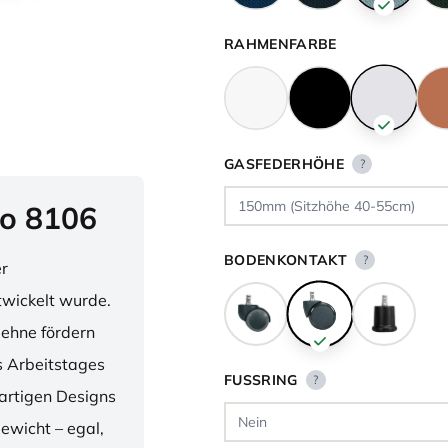
RAHMENFARBE
GASFEDERHÖHE
?
o 8106
BODENKONTAKT
?
er
twickelt wurde.
lehne fördern
 Arbeitstages
FUSSRING
?
artigen Designs
ewicht – egal,