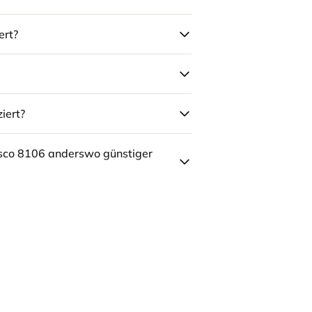
ert?
iert?
sco 8106 anderswo günstiger