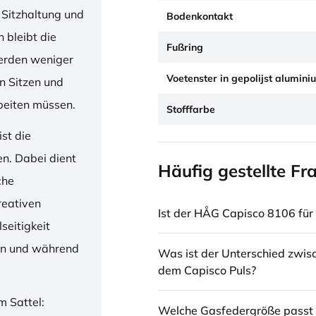
 Sitzhaltung und
Bodenkontakt
 bleibt die
Fußring
erden weniger
Voetenster in gepolijst alumini
en Sitzen und
beiten müssen.
Stofffarbe
st die
en. Dabei dient
Häufig gestellte Fr
che
reativen
Ist der HÅG Capisco 8106 für 
seitigkeit
ren und während
Was ist der Unterschied zwi
dem Capisco Puls?
m Sattel:
Welche Gasfedergröße passt 