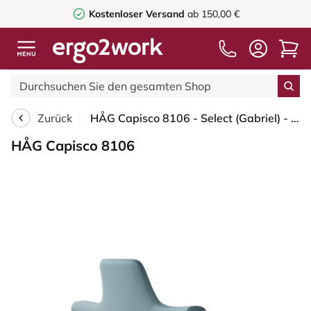
Kostenloser Versand
ab 150,00 €
Zurück
HÅG Capisco 8106 - Select (Gabriel) - Wolle / Polyamid - SC67098 - Glacier blue - Schwarz - 265 mm (Sitzhöhe 53-79cm) - Bodengleiter
HÅG Capisco 8106