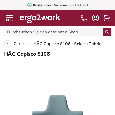
Kostenloser Versand
ab 150,00 €
Zurück
HÅG Capisco 8106 - Select (Gabriel) - Wolle / Polyamid - SC67098 - Glacier blue - Moss Grey - 150mm (Sitzhöhe 40-55cm) - Bodengleiter
HÅG Capisco 8106