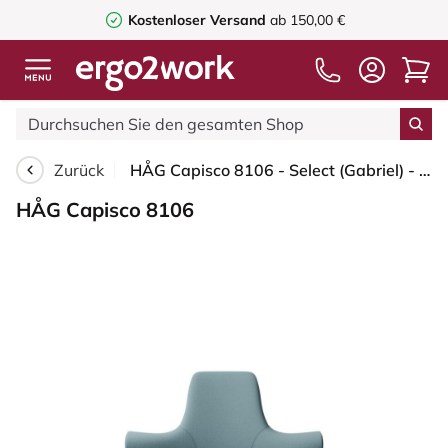
Kostenloser Versand
ab 150,00 €
Zurück
HÅG Capisco 8106 - Select (Gabriel) - Wolle / Polyamid - SC67098 - Glacier blue - Blush Rose - 200 mm (Sitzhöhe 46-64cm) - Bodengleiter
HÅG Capisco 8106