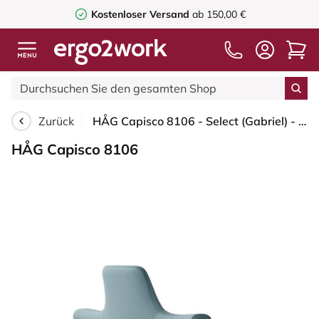
Kostenloser Versand
ab 150,00 €
Zurück
HÅG Capisco 8106 - Select (Gabriel) - Wolle / Polyamid - SC67098 - Glacier blue - Blush Rose - 200 mm (Sitzhöhe 46-64cm) - Bodengleiter
HÅG Capisco 8106