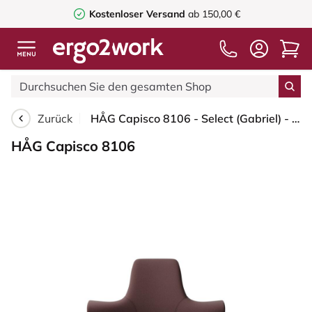
Kostenloser Versand
ab 150,00 €
Zurück
HÅG Capisco 8106 - Select (Gabriel) - Wolle / Polyamid - SC61186 - Chestnut - Weiß - 200 mm (Sitzhöhe 46-64cm) - Bodengleiter
HÅG Capisco 8106