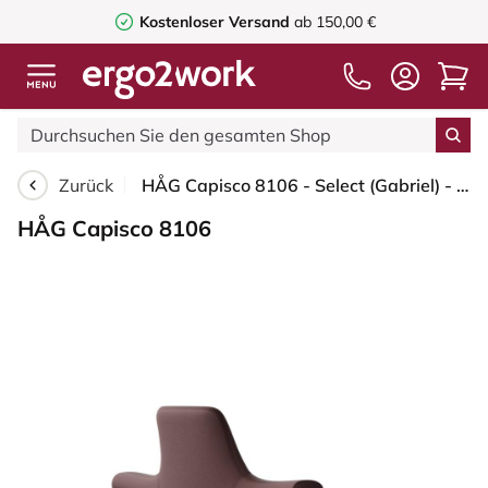
Kostenloser Versand
ab 150,00 €
Zurück
HÅG Capisco 8106 - Select (Gabriel) - Wolle / Polyamid - SC61186 - Chestnut - Weiß - 150mm (Sitzhöhe 40-55cm) - Harte Rollen für weiche Böden
HÅG Capisco 8106