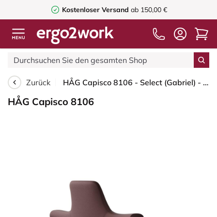
Kostenloser Versand
ab 150,00 €
Zurück
HÅG Capisco 8106 - Select (Gabriel) - Wolle / Polyamid - SC61186 - Chestnut - Silber - 265 mm (Sitzhöhe 53-79cm) - Harte Rollen für weiche Böden
HÅG Capisco 8106