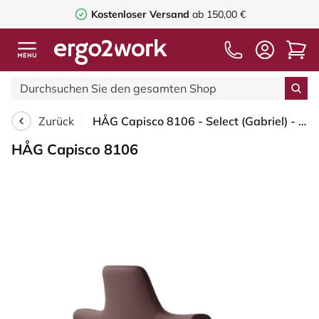
Kostenloser Versand
ab 150,00 €
Zurück
HÅG Capisco 8106 - Select (Gabriel) - Wolle / Polyamid - SC61186 - Chestnut - Silber - 150mm (Sitzhöhe 40-55cm) - Weiche Rollen für harte Böden
HÅG Capisco 8106