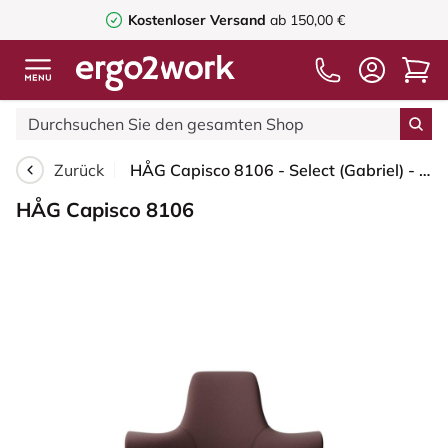
Kostenloser Versand
ab 150,00 €
Zurück
HÅG Capisco 8106 - Select (Gabriel) - Wolle / Polyamid - SC61186 - Chestnut - Schwarz - 200 mm (Sitzhöhe 46-64cm) - Bodengleiter
HÅG Capisco 8106