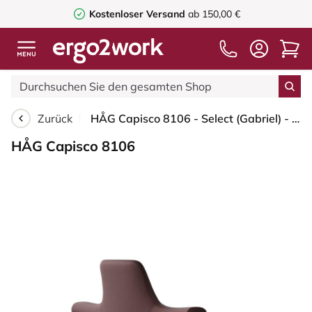
Kostenloser Versand
ab 150,00 €
Zurück
HÅG Capisco 8106 - Select (Gabriel) - Wolle / Polyamid - SC61186 - Chestnut - Blush Rose - 200 mm (Sitzhöhe 46-64cm) - Harte Rollen für weiche Böden
HÅG Capisco 8106