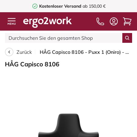
Kostenloser Versand
ab 150,00 €
Zurück
HÅG Capisco 8106 - Puxx 1 (Oniro) - Polyurethan-Kunstleder - PU215816 - Black - Schwarz - 200 mm (Sitzhöhe 46-64cm) - Weiche Rollen für harte Böden
HÅG Capisco 8106