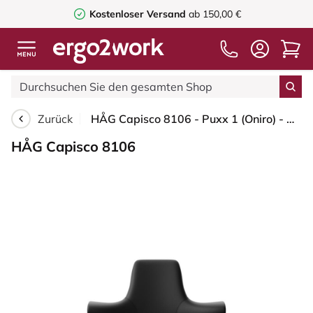
Kostenloser Versand
ab 150,00 €
Zurück
HÅG Capisco 8106 - Puxx 1 (Oniro) - Polyurethan-Kunstleder - PU215816 - Black - Moss Grey - 265 mm (Sitzhöhe 53-79cm) - Harte Rollen für weiche Böden
HÅG Capisco 8106