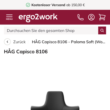
Kostenloser Versand
ab 150,00 €
Zurück
HÅG Capisco 8106 - Paloma Soft (Wollsdorf) - Semi-Anilinleder - PL56100 Black - Schwarz - 265 mm (Sitzhöhe 53-79cm) - Bodengleiter
HÅG Capisco 8106