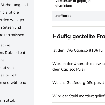
Voetenster in gepolijst
 Sitzhaltung und
aluminium
 bleibt die
Stofffarbe
erden weniger
en Sitzen und
beiten müssen.
Häufig gestellte Fr
st die
Ist der HÅG Capisco 8106 für 
en. Dabei dient
che
Was ist der Unterschied zwi
reativen
dem Capisco Puls?
seitigkeit
Welche Gasfedergröße passt 
ren und während
Wird der Stuhl montiert gelief
m Sattel: