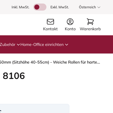
Inkl. MwSt.
Exkl. MwSt.
Österreich
Kontakt
Konto
Warenkorb
Zubehör
Home-Office einrichten
HÅG Capisco 8106 - Paloma Soft (Wollsdorf) - Semi-Anilinleder - PL56100 Black - Moss Grey - 150mm (Sitzhöhe 40-55cm) - Weiche Rollen für harte Böden
 8106
€