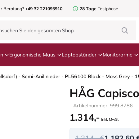
r Beratung?
+49 32 221093910
28 Tage
Testphase
en
Ergonomische Maus
Laptopständer
Monitorarme
HÅG Capisco
Artikelnummer: 999.8786
1.314,-
Inkl. MwSt.
1.314,- €
1.182,60 