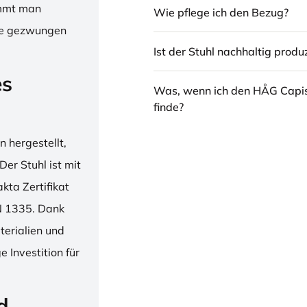
immt man
Wie pflege ich den Bezug?
hne gezwungen
Ist der Stuhl nachhaltig produz
es
Was, wenn ich den HÅG Capi
finde?
 hergestellt,
er Stuhl ist mit
ta Zertifikat
N 1335. Dank
erialien und
 Investition für
d