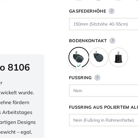
GASFEDERHÖHE
?
BODENKONTAKT
?
o 8106
FUSSRING
?
er
twickelt wurde.
lehne fördern
FUSSRING AUS POLIERTEM AL
 Arbeitstages
artigen Designs
ewicht – egal,