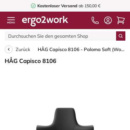
Kostenloser Versand
ab 150,00 €
Zurück
HÅG Capisco 8106 - Paloma Soft (Wollsdorf) - Semi-Anilinleder - PL56100 Black - Moss Grey - 150mm (Sitzhöhe 40-55cm) - Harte Rollen für weiche Böden
HÅG Capisco 8106