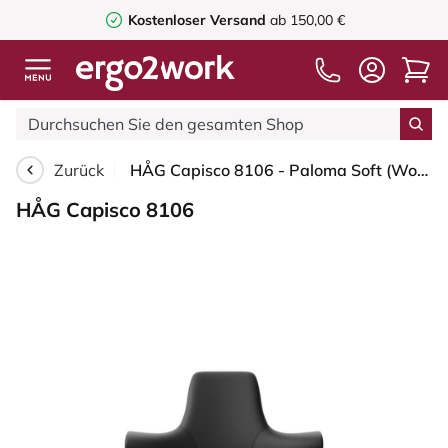
Kostenloser Versand
ab 150,00 €
Zurück
HÅG Capisco 8106 - Paloma Soft (Wollsdorf) - Semi-Anilinleder - PL56100 Black - Blush Rose - 200 mm (Sitzhöhe 46-64cm) - Bodengleiter
HÅG Capisco 8106