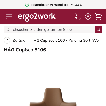
Kostenloser Versand
ab 150,00 €
Zurück
HÅG Capisco 8106 - Paloma Soft (Wollsdorf) - Semi-Anilinleder - PL05429 Cognac - Silber - 150mm (Sitzhöhe 40-55cm) - Bodengleiter
HÅG Capisco 8106