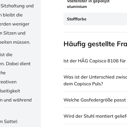
Voetenster in gepolijst
 Sitzhaltung und
aluminium
 bleibt die
Stofffarbe
erden weniger
en Sitzen und
beiten müssen.
Häufig gestellte Fr
st die
Ist der HÅG Capisco 8106 für 
en. Dabei dient
che
Was ist der Unterschied zwi
reativen
dem Capisco Puls?
seitigkeit
Welche Gasfedergröße passt 
ren und während
Wird der Stuhl montiert gelief
m Sattel: