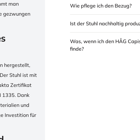
immt man
Wie pflege ich den Bezug?
hne gezwungen
Ist der Stuhl nachhaltig produz
es
Was, wenn ich den HÅG Capi
finde?
 hergestellt,
er Stuhl ist mit
ta Zertifikat
N 1335. Dank
erialien und
 Investition für
d