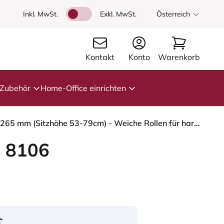
Inkl. MwSt.
Exkl. MwSt.
Österreich
Kontakt
Konto
Warenkorb
Zubehör
Home-Office einrichten
HÅG Capisco 8106 - Paloma Soft (Wollsdorf) - Semi-Anilinleder - PL05429 Cognac - Moss Grey - 265 mm (Sitzhöhe 53-79cm) - Weiche Rollen für harte Böden
 8106
€