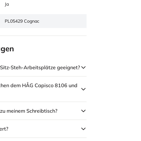
Ja
PL05429 Cognac
agen
Sitz-Steh-Arbeitsplätze geeignet?
schen dem HÅG Capisco 8106 und
zu meinem Schreibtisch?
ert?