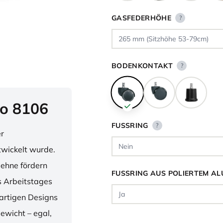
GASFEDERHÖHE
?
BODENKONTAKT
?
o 8106
FUSSRING
?
er
twickelt wurde.
lehne fördern
FUSSRING AUS POLIERTEM AL
 Arbeitstages
artigen Designs
ewicht – egal,