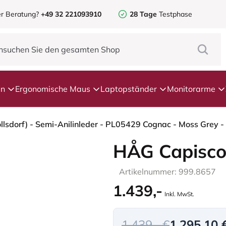
r Beratung?
+49 32 221093910
28 Tage
Testphase
en
Ergonomische Maus
Laptopständer
Monitorarme
HÅG Capisco
Artikelnummer: 999.8657
1.439,-
Inkl. MwSt.
1.439,- €
1.295,10 