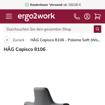
Kostenloser Versand
ab 150,00 €
Zurück
HÅG Capisco 8106 - Paloma Soft (Wollsdorf) - Semi-Anilinleder - ATG55206 - Grey - Silber - 265 mm (Sitzhöhe 53-79cm) - Weiche Rollen für harte Böden
HÅG Capisco 8106