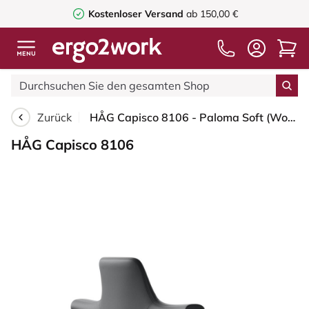
Kostenloser Versand
ab 150,00 €
Zurück
HÅG Capisco 8106 - Paloma Soft (Wollsdorf) - Semi-Anilinleder - ATG55206 - Grey - Schwarz - 265 mm (Sitzhöhe 53-79cm) - Weiche Rollen für harte Böden
HÅG Capisco 8106