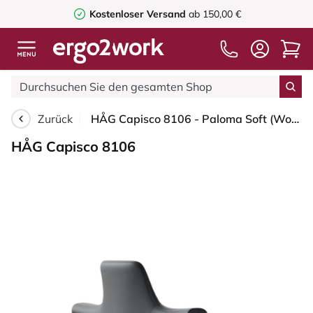
Kostenloser Versand
ab 150,00 €
Zurück
HÅG Capisco 8106 - Paloma Soft (Wollsdorf) - Semi-Anilinleder - ATG55206 - Grey - Schwarz - 200 mm (Sitzhöhe 46-64cm) - Harte Rollen für weiche Böden
HÅG Capisco 8106