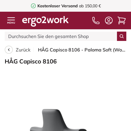
Kostenloser Versand
ab 150,00 €
Zurück
HÅG Capisco 8106 - Paloma Soft (Wollsdorf) - Semi-Anilinleder - ATG55206 - Grey - Blush Rose - 265 mm (Sitzhöhe 53-79cm) - Bodengleiter
HÅG Capisco 8106