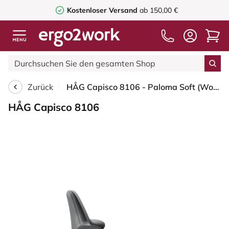
Kostenloser Versand
ab 150,00 €
Zurück
HÅG Capisco 8106 - Paloma Soft (Wollsdorf) - Semi-Anilinleder - ATG55206 - Grey - Blush Rose - 200 mm (Sitzhöhe 46-64cm) - Weiche Rollen für harte Böden
HÅG Capisco 8106