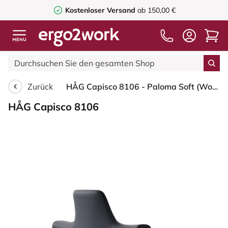
Kostenloser Versand
ab 150,00 €
Zurück
HÅG Capisco 8106 - Paloma Soft (Wollsdorf) - Semi-Anilinleder - ATG55185 - Charcoal - Moss Grey - 265 mm (Sitzhöhe 53-79cm) - Harte Rollen für weiche Böden
HÅG Capisco 8106