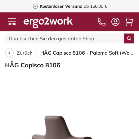
Kostenloser Versand
ab 150,00 €
Zurück
HÅG Capisco 8106 - Paloma Soft (Wollsdorf) - Semi-Anilinleder - ATG55130 - Dark brown - Schwarz - 265 mm (Sitzhöhe 53-79cm) - Harte Rollen für weiche Böden
HÅG Capisco 8106