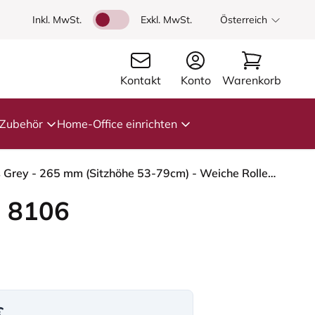
Inkl. MwSt.
Exkl. MwSt.
Österreich
Kontakt
Konto
Warenkorb
Zubehör
Home-Office einrichten
HÅG Capisco 8106 - Paloma Soft (Wollsdorf) - Semi-Anilinleder - ATG55130 - Dark brown - Moss Grey - 265 mm (Sitzhöhe 53-79cm) - Weiche Rollen für harte Böden
 8106
€