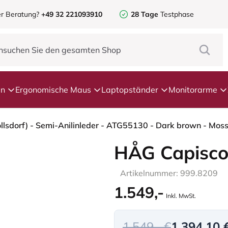
r Beratung?
+49 32 221093910
28 Tage
Testphase
en
Ergonomische Maus
Laptopständer
Monitorarme
HÅG Capisco
Artikelnummer: 999.8209
1.549,-
Inkl. MwSt.
1.549,- €
1.394,10 