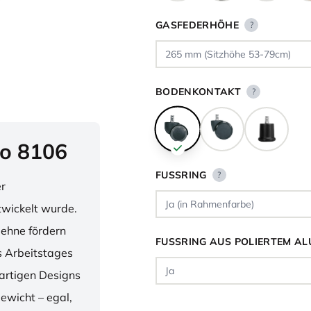
GASFEDERHÖHE
?
BODENKONTAKT
?
o 8106
FUSSRING
?
er
twickelt wurde.
lehne fördern
FUSSRING AUS POLIERTEM AL
 Arbeitstages
artigen Designs
ewicht – egal,