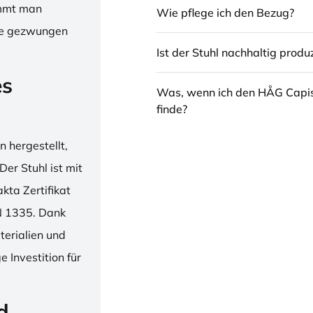
immt man
Wie pflege ich den Bezug?
hne gezwungen
Ist der Stuhl nachhaltig produz
es
Was, wenn ich den HÅG Capi
finde?
 hergestellt,
er Stuhl ist mit
ta Zertifikat
N 1335. Dank
erialien und
 Investition für
d