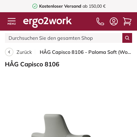
Kostenloser Versand
ab 150,00 €
Zurück
HÅG Capisco 8106 - Paloma Soft (Wollsdorf) - Semi-Anilinleder - ATG55115 - Warm grey - Weiß - 200 mm (Sitzhöhe 46-64cm) - Harte Rollen für weiche Böden
HÅG Capisco 8106