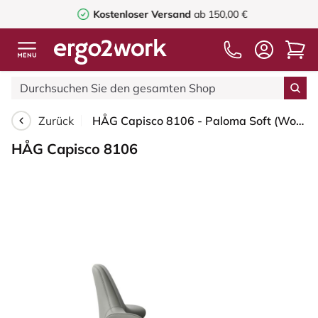
Kostenloser Versand
ab 150,00 €
Zurück
HÅG Capisco 8106 - Paloma Soft (Wollsdorf) - Semi-Anilinleder - ATG55115 - Warm grey - Moss Grey - 200 mm (Sitzhöhe 46-64cm) - Bodengleiter
HÅG Capisco 8106