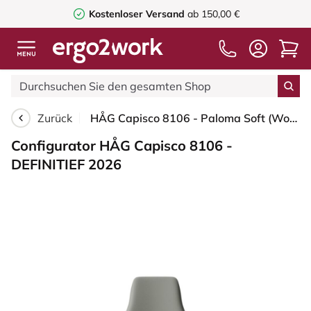
Kostenloser Versand
ab 150,00 €
Zurück
HÅG Capisco 8106 - Paloma Soft (Wollsdorf) - Semi-Anilinleder - ATG55115 - Warm grey - Moss Grey - 150mm (Sitzhöhe 40-55cm) - Harte Rollen für weiche Böden
Configurator HÅG Capisco 8106 -
DEFINITIEF 2026