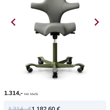
1.314,-
Inkl. MwSt.
1.314,- €
1.182,60 €