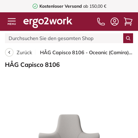
Kostenloser Versand
ab 150,00 €
Zurück
HÅG Capisco 8106 - Oceanic (Camira) - Recyceltes Polyester - OCI014 - Light beige - Weiß - 265 mm (Sitzhöhe 53-79cm) - Bodengleiter
HÅG Capisco 8106