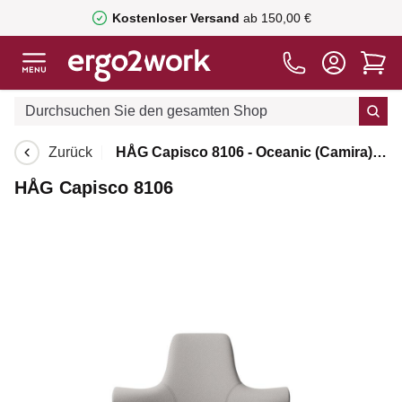
Kostenloser Versand
ab 150,00 €
Zurück
HÅG Capisco 8106 - Oceanic (Camira) - Recyceltes Polyester - OCI014 - Light beige - Silber - 200 mm (Sitzhöhe 46-64cm) - Weiche Rollen für harte Böden
HÅG Capisco 8106