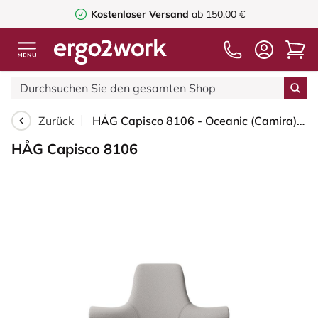
Kostenloser Versand
ab 150,00 €
Zurück
HÅG Capisco 8106 - Oceanic (Camira) - Recyceltes Polyester - OCI014 - Light beige - Schwarz - 265 mm (Sitzhöhe 53-79cm) - Harte Rollen für weiche Böden
HÅG Capisco 8106