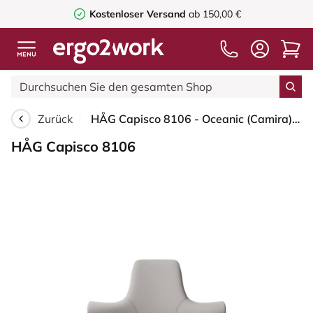
Kostenloser Versand
ab 150,00 €
Zurück
HÅG Capisco 8106 - Oceanic (Camira) - Recyceltes Polyester - OCI014 - Light beige - Schwarz - 150mm (Sitzhöhe 40-55cm) - Bodengleiter
HÅG Capisco 8106