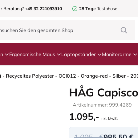
r Beratung?
+49 32 221093910
28 Tage
Testphase
en
Ergonomische Maus
Laptopständer
Monitorarme
- Recyceltes Polyester - OCI012 - Orange-red - Silber - 2
HÅG Capisco
Artikelnummer: 999.4269
1.095,-
Inkl. MwSt.
1.095,- €
985,50 €