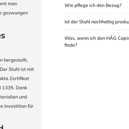
immt man
Wie pflege ich den Bezug?
hne gezwungen
Ist der Stuhl nachhaltig produz
es
Was, wenn ich den HÅG Capi
finde?
 hergestellt,
er Stuhl ist mit
ta Zertifikat
N 1335. Dank
erialien und
 Investition für
d