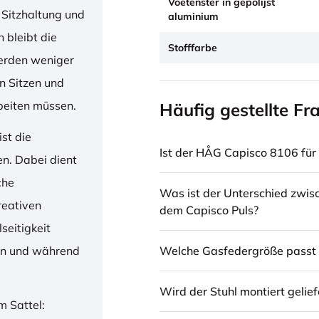
Voetenster in gepolijst
 Sitzhaltung und
aluminium
 bleibt die
Stofffarbe
erden weniger
en Sitzen und
beiten müssen.
Häufig gestellte Fr
st die
Ist der HÅG Capisco 8106 für 
en. Dabei dient
che
Was ist der Unterschied zwi
reativen
dem Capisco Puls?
seitigkeit
Welche Gasfedergröße passt 
ren und während
Wird der Stuhl montiert gelief
m Sattel: