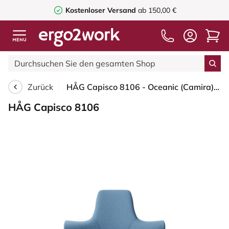
Kostenloser Versand
ab 150,00 €
Zurück
HÅG Capisco 8106 - Oceanic (Camira) - Recyceltes Polyester - OCI011 - Light blue - Moss Grey - 150mm (Sitzhöhe 40-55cm) - Weiche Rollen für harte Böden
HÅG Capisco 8106