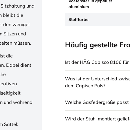
Voetenster in gepolijst
 Sitzhaltung und
aluminium
 bleibt die
Stofffarbe
erden weniger
en Sitzen und
beiten müssen.
Häufig gestellte Fr
st die
Ist der HÅG Capisco 8106 für 
en. Dabei dient
che
Was ist der Unterschied zwi
reativen
dem Capisco Puls?
seitigkeit
Welche Gasfedergröße passt 
ren und während
Wird der Stuhl montiert gelief
m Sattel: