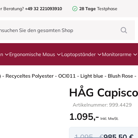
r Beratung?
+49 32 221093910
28 Tage
Testphase
en
Ergonomische Maus
Laptopständer
Monitorarme
HÅG Capisco
Artikelnummer: 999.4429
1.095,-
Inkl. MwSt.
1.095,- €
985,50 €