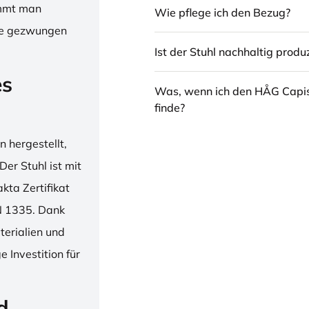
immt man
Wie pflege ich den Bezug?
hne gezwungen
Ist der Stuhl nachhaltig produz
es
Was, wenn ich den HÅG Capi
finde?
 hergestellt,
er Stuhl ist mit
ta Zertifikat
N 1335. Dank
erialien und
 Investition für
d