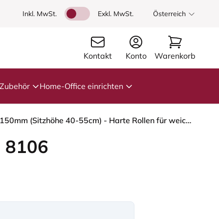
Inkl. MwSt.
Exkl. MwSt.
Österreich
Kontakt
Konto
Warenkorb
Zubehör
Home-Office einrichten
HÅG Capisco 8106 - Oceanic (Camira) - Recyceltes Polyester - OCI011 - Light blue - Blush Rose - 150mm (Sitzhöhe 40-55cm) - Harte Rollen für weiche Böden
 8106