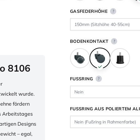
GASFEDERHÖHE
?
BODENKONTAKT
?
o 8106
FUSSRING
?
er
twickelt wurde.
lehne fördern
FUSSRING AUS POLIERTEM AL
 Arbeitstages
artigen Designs
ewicht – egal,