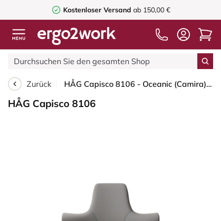
Kostenloser Versand
ab 150,00 €
Zurück
HÅG Capisco 8106 - Oceanic (Camira) - Recyceltes Polyester - OCI008 - Warm grey - Weiß - 150mm (Sitzhöhe 40-55cm) - Weiche Rollen für harte Böden
HÅG Capisco 8106