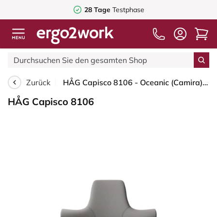
28 Tage
Testphase
Zurück
HÅG Capisco 8106 - Oceanic (Camira) - Recyceltes Polyester - OCI008 - Warm grey - Silber - 265 mm (Sitzhöhe 53-79cm) - Weiche Rollen für harte Böden
HÅG Capisco 8106