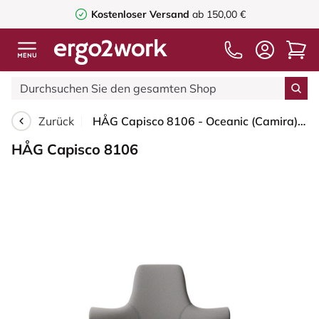
Kostenloser Versand
ab 150,00 €
Zurück
HÅG Capisco 8106 - Oceanic (Camira) - Recyceltes Polyester - OCI008 - Warm grey - Silber - 150mm (Sitzhöhe 40-55cm) - Bodengleiter
HÅG Capisco 8106